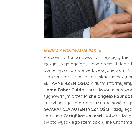
MA
RKA SYGNOWANA PASJĄ
Pracownia Bondarowski to miejsce, gdzie inn
łączymy wymagający, nowoczesny tytan z 1
biżuterię o charakterze kolekcjonerskim. N
które zyskały uznanie na rynkach międzyn
ELITARNE RZEMIOSŁO
Z dumą informujemy,
Homo Faber Guide
– prestiżowym przewodn
sygnowanym przez
Michelangelo Foundat
kunszt naszych metod oraz unikalność artyst
GWARANCJA AUTENTYCZNOŚCI
Każdy egze
i posiada
Certyfikat Jakości
, potwierdzaj
świata wysokiego rzemiosła (Fine Craftsma