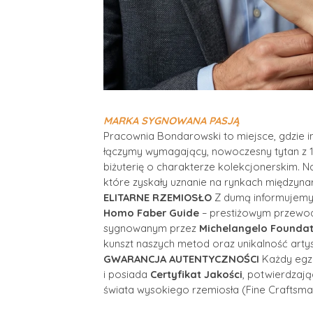
MA
RKA SYGNOWANA PASJĄ
Pracownia Bondarowski to miejsce, gdzie inn
łączymy wymagający, nowoczesny tytan z 1
biżuterię o charakterze kolekcjonerskim. N
które zyskały uznanie na rynkach międzyn
ELITARNE RZEMIOSŁO
Z dumą informujemy,
Homo Faber Guide
– prestiżowym przewodn
sygnowanym przez
Michelangelo Foundat
kunszt naszych metod oraz unikalność artyst
GWARANCJA AUTENTYCZNOŚCI
Każdy egze
i posiada
Certyfikat Jakości
, potwierdzaj
świata wysokiego rzemiosła (Fine Craftsma